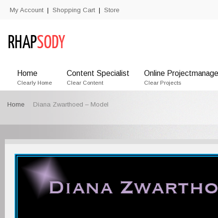
My Account
Shopping Cart
Store
|
|
Home
Content Specialist
Online Projectmanage
Clearly Home
Clear Content
Clear Projects
Home
Diana Zwarthoed – Model