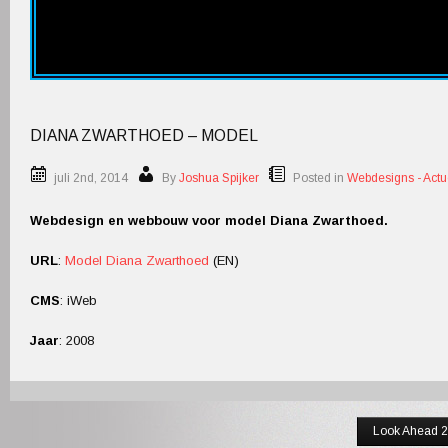
DIANA ZWARTHOED – MODEL
juli 2nd, 2014
By
Joshua Spijker
Posted in
Webdesigns - Actu
Webdesign en webbouw voor model Diana Zwarthoed.
URL
:
Model Diana Zwarthoed
(EN)
CMS
:
iWeb
Jaar
:
2008
Look Ahead 