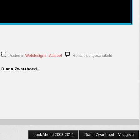
voor
Posted in
Webdesigns - Actueel
Reacties uitgeschakeld
Diana
Zwarthoed
 Diana Zwarthoed.
–
Model
Look Ahead 2008-2014
Diana Zwarthoed – Visagiste