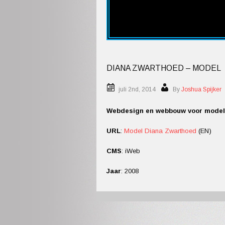
DIANA ZWARTHOED – MODEL
juli 2nd, 2014
By
Joshua Spijker
Webdesign en webbouw voor model
URL
:
Model Diana Zwarthoed
(EN)
CMS
:
iWeb
Jaar
:
2008